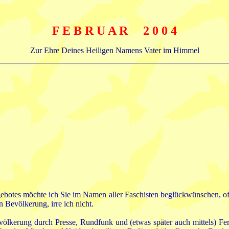
F E B R U A R 2 0 0 4
Zur Ehre Deines Heiligen Namens Vater im Himmel
gebotes möchte ich Sie im Namen aller Faschisten beglückwünschen, of
Bevölkerung, irre ich nicht.
lkerung durch Presse, Rundfunk und (etwas später auch mittels) Ferns