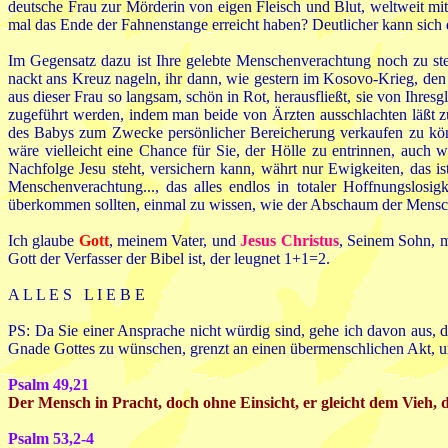
deutsche Frau zur Mörderin von eigen Fleisch und Blut, weltweit mit 
mal das Ende der Fahnenstange erreicht haben? Deutlicher kann sich d
Im Gegensatz dazu ist Ihre gelebte Menschenverachtung noch zu st
nackt ans Kreuz nageln, ihr dann, wie gestern im Kosovo-Krieg, de
aus dieser Frau so langsam, schön in Rot, herausfließt, sie von Ihr
zugeführt werden, indem man beide von Ärzten ausschlachten läßt 
des Babys zum Zwecke persönlicher Bereicherung verkaufen zu könne
wäre vielleicht eine Chance für Sie, der Hölle zu entrinnen, auch w
Nachfolge Jesu steht, versichern kann, währt nur Ewigkeiten, das ist
Menschenverachtung..., das alles endlos in totaler Hoffnungslosi
überkommen sollten, einmal zu wissen, wie der Abschaum der Menschh
Ich glaube
Gott
, meinem Vater, und
Jesus Christus
, Seinem Sohn, 
Gott der Verfasser der Bibel ist, der leugnet 1+1=2.
A L L E S L I E B E
PS: Da Sie einer Ansprache nicht würdig sind, gehe ich davon aus, d
Gnade Gottes zu wünschen, grenzt an einen übermenschlichen Akt, un
Psalm 49,21
Der Mensch in Pracht, doch ohne Einsicht, er gleicht dem Vieh, 
Psalm 53,2-4