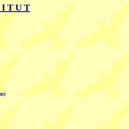
 I T U T
um)