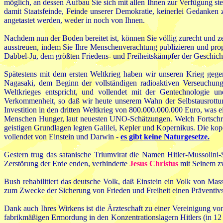
möglich, an dessen Aufbau Sie sich mit allen Ihnen zur Verfügung st
damit Staatsfeinde, Feinde unserer Demokratie, keinerlei Gedanken 
angetastet werden, weder in noch von Ihnen.
Nachdem nun der Boden bereitet ist, können Sie völlig zurecht und ze
ausstreuen, indem Sie Ihre Menschenverachtung publizieren und pro
Dabbel-Ju, dem größten Friedens- und Freiheitskämpfer der Geschicht
Spätestens mit dem ersten Weltkrieg haben wir unseren Krieg gege
Nagasaki, dem Beginn der vollständigen radioaktiven Verseuchung
Weltkrieges entspricht, und vollendet mit der Gentechnologie 
Verkommenheit, so daß wir heute unserem Wahn der Selbstausrottung
Investition in den dritten Weltkrieg von 800.000.000.000 Euro, was 
Menschen Hunger, laut neuesten UNO-Schätzungen. Welch Fortschritt
geistigen Grundlagen legten Galilei, Kepler und Kopernikus. Die k
vollendet von Einstein und Darwin -
es gibt keine Naturgesetze.
Gestern trug das satanische Triumvirat die Namen Hitler-Mussolini-
Zerstörung der Erde enden, verhinderte
Jesus Christus
mit Seinem z
Bush rehabilitiert das deutsche Volk, daß Einstein ein Volk von Mas
zum Zwecke der Sicherung von Frieden und Freiheit einen Präventivs
Dank auch Ihres Wirkens ist die Ärzteschaft zu einer Vereinigung 
fabrikmäßigen Ermordung in den Konzentrationslagern Hitlers (in 12 J