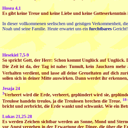
Hosea 4,1
Es gibt keine Treue und keine Liebe und keine Gotteserkenntnis
In dieser vollkommenen seelischen und geistigen Verkommenheit, die
Noah und seine Familie. Heute erwartet uns ein
furchtbares
Gericht!
Hesekiel 7,5-9
So spricht Gott, der Herr: Schon kommt Unglück auf Unglück. D
Die Zeit ist da, der Tag ist nahe: Tumult, kein Jauchzen meh
Verhalten verdient, und lasse all deine Greueltaten auf dich zur
sollen sich in deiner Mitte auswirken. Dann werdet ihr erkennen
Jesaja 24
3
Verheert wird die Erde, verheert, geplündert wird sie, geplünde
18-
Treulose handeln treulos, ja die Treulosen brechen die Treue.
bricht und zerbricht, die Erde wankt und schwankt. Wie ein Betr
Lukas 21,25-28
Es werden Zeichen sichtbar werden an Sonne, Mond und Sterne
vor Angst vergehen in der Erwartung der Dinge, die über die