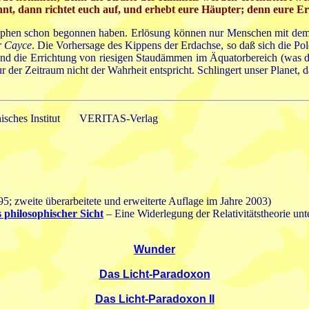
nt, dann richtet euch auf, und erhebt eure Häupter; denn eure Erl
strophen schon begonnen haben. Erlösung können nur Menschen mit de
 Cayce
. Die Vorhersage des Kippens der Erdachse, so daß sich die Pole
nd die Errichtung von riesigen Staudämmen im Äquatorbereich (was den
ur der Zeitraum nicht der Wahrheit entspricht. Schlingert unser Planet
hisches Institut VERITAS-Verlag
95; zweite überarbeitete und erweiterte Auflage im Jahre 2003)
s philosophischer Sicht
– Eine Widerlegung der Relativitätstheorie unt
Wunder
Das Licht-Paradoxon
Das Licht-Paradoxon II