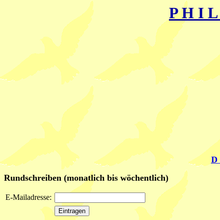
P H I L
D 
Rundschreiben (monatlich bis wöchentlich)
E-Mailadresse: