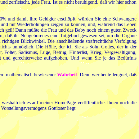
d zerfleischt, jede Frau. Ist es nicht beruhigend, daß wir hier schon
00% und damit Ihre Geldgier erschöpft, würden Sie eine Schwangere
pe und mit Wiederholungen zeigen zu können, und, während das Leben
e doch geil! Dann müßte die Frau und das Baby noch einem guten Zweck
n, daß ihr Neugeborenes eine Totgeburt gewesen sei, um die Organe
ichtigen Blickwinkel. Die anschließende strafrechtliche Verfolgung
nichts unmöglich. Die Hölle, der ich Sie als Sohn Gottes, der in der
r, Folter, Sadismus, Lüge, Betrug, Hinterlist, Krieg, Vergewaltigung,
 gut und gerechterweise aufgehoben. Und wenn Sie je das Bedürfnis
dere mathematisch bewiesener
Wahrheit
. Denn wer heute leugnet, daß
n, weshalb ich es auf meiner HomePage veröffentliche. Ihnen noch die
Vorstellungsvermögens Gottloser liegt.