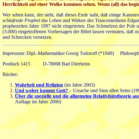
Herrlichkeit auf einer Wolke kommen sehen. Wenn (all) das begin
Wer sehen kann, der sieht, daß dieses Ende naht, daß einige Kata
schlafende Prophet
das Leben und Wirken des Trancemediums
Edgar
prophezeiten Jahre 1997 nicht eingetreten. Das Schmelzen der Pole u
(3.000) eingetroffenen Vorhersagen der Bibel lassen vermuten, daß n
und Schrecken versetzen.
Impressum: Dipl.-Mathematiker Georg Todoroff (*1949)
Philosop
Postfach 1415 D-78068 Bad Dürrheim
Bücher:
Wahrheit und Religion
(im Jahre 2003)
Und woher kommt Gott?
– Ursache und Sinn allen Seins (19
Über die spezielle und die allgemeine Relativitätstheorie au
Auflage im Jahre 2000)