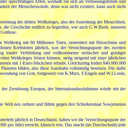
ller sprechfähigen Affen, weshalb Sie sich als Verfassungsfeinde und
arkeit der Menschenwürde, denn was nicht existiert, kann auch nicht
ereitung des dritten Weltkrieges, also der Ausrottung der Menschheit,
n, die Geschichte endlich zu begreifen, wie auch G.W.Bush, unserem
 Gottlose.
n Weltkrieg mit 60 Millionen Toten, zementiert mit Hiroschima und
ionen Krebstoten jährlich, was der Vernichtungsquote des zweiten
g totaler Verblödung und vollkommener seelischer und geistiger
en Weltkrieges frönen können, stetig steigend mit einer jährlichen
aneten mit 1-Euro-Stückchen erlaubt. Gleichzeitig leiden 840.000.000
aneten bilden, also diese Autobahn vollständig besetzen. Die dafür
bwendung von Gott, fortgesetzt von K.Marx, F.Engels und W.I.Lenin,
 der Zerstörung Europas, der Internationalsozialismus würde mit der
e die Welt neu ordnen und führte gegen den Schurkenstaat Sowjetunion
rleib jährlich in Deutschland, haben wir die Vernichtungsquote der
0 pro Jahr) erreicht, klinisch rein. Das macht (im Durchschnitt) jede