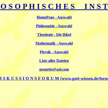
 O S O P H I S C H E S I N S T
HomePage - Auswahl
Philosophie - Auswahl
Theologie - Die Bibel
Mathematik - Auswahl
Physik - Auswahl
Liste aller Dateien
geogetto@aol.com
I S K U S S I O N S F O R U M (www.gott-wissen.de/for