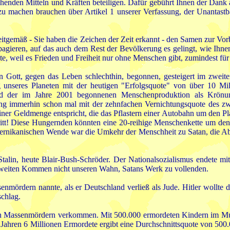
ehenden Mitteln und Kräften beteiligen. Dafür gebührt Ihnen der Dank a
zu machen brauchen über Artikel 1 unserer Verfassung, der Unantastb
itgemäß - Sie haben die Zeichen der Zeit erkannt - den Samen zur Vorb
pagieren, auf das auch dem Rest der Bevölkerung es gelingt, wie Ihne
e, weil es Frieden und Freiheit nur ohne Menschen gibt, zumindest für
n Gott, gegen das Leben schlechthin, begonnen, gesteigert im zweite
 unseres Planeten mit der heutigen "Erfolgsquote" von über 10 Mill
und der im Jahre 2001 begonnenen Menschenproduktion als Krönun
 immerhin schon mal mit der zehnfachen Vernichtungsquote des zweit
einer Geldmenge entspricht, die das Pflastern einer Autobahn um den Pl
! Diese Hungernden könnten eine 20-reihige Menschenkette um den Pl
opernikanischen Wende war die Umkehr der Menschheit zu Satan, die A
Stalin, heute Blair-Bush-Schröder. Der Nationalsozialismus endete mit
weiten Kommen nicht unseren Wahn, Satans Werk zu vollenden.
senmördern nannte, als er Deutschland verließ als Jude. Hitler wollt
chlag.
von Massenmördern verkommen. Mit 500.000 ermordeten Kindern im Mutte
ahren 6 Millionen Ermordete ergibt eine Durchschnittsquote von 500.00