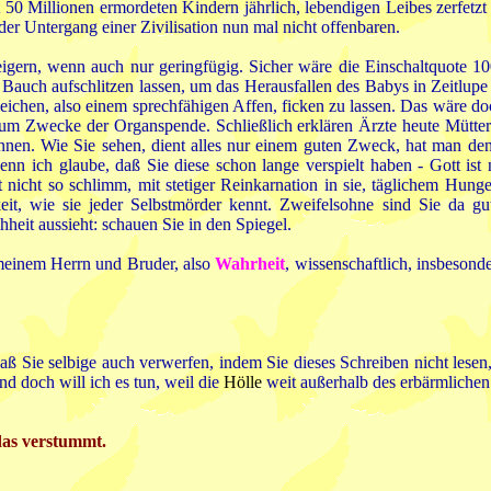
50 Millionen ermordeten Kindern jährlich, lebendigen Leibes zerfetzt un
er Untergang einer Zivilisation nun mal nicht offenbaren.
eigern, wenn auch nur geringfügig. Sicher wäre die Einschaltquote 1
n Bauch aufschlitzen lassen, um das Herausfallen des Babys in Zeitlu
esgleichen, also einem sprechfähigen Affen, ficken zu lassen. Das wär
zum Zwecke der Organspende. Schließlich erklären Ärzte heute Mütter
n. Wie Sie sehen, dient alles nur einem guten Zweck, hat man den r
enn ich glaube, daß Sie diese schon lange verspielt haben - Gott ist 
 nicht so schlimm, mit stetiger Reinkarnation in sie, täglichem Hunge
gkeit, wie sie jeder Selbstmörder kennt. Zweifelsohne sind Sie da
eit aussieht: schauen Sie in den Spiegel.
meinem Herrn und Bruder, also
Wahrheit
, wissenschaftlich, insbeson
aß Sie selbige auch verwerfen, indem Sie dieses Schreiben nicht lese
d doch will ich es tun, weil die
Hölle
weit außerhalb des erbärmlichen 
das verstummt.