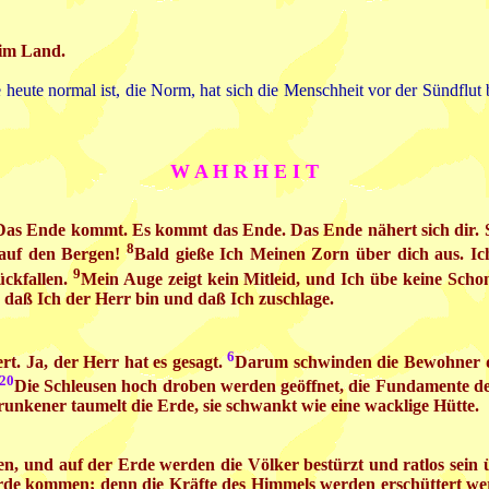
 im Land.
 heute normal ist, die Norm, hat sich die Menschheit vor der Sündflut
W A H R H E I T
as Ende kommt. Es kommt das Ende. Das Ende nähert sich dir. Sie
8
r auf den Bergen!
Bald gieße Ich Meinen Zorn über dich aus. Ich 
9
ückfallen.
Mein Auge zeigt kein Mitleid, und Ich übe keine Scho
, daß Ich der Herr bin und daß Ich zuschlage.
6
rt. Ja, der Herr hat es gesagt.
Darum schwinden die Bewohner d
20
Die Schleusen hoch droben werden geöffnet, die Fundamente der
unkener taumelt die Erde, sie schwankt wie eine wacklige Hütte.
n, und auf der Erde werden die Völker bestürzt und ratlos sei
 Erde kommen; denn die Kräfte des Himmels werden erschüttert