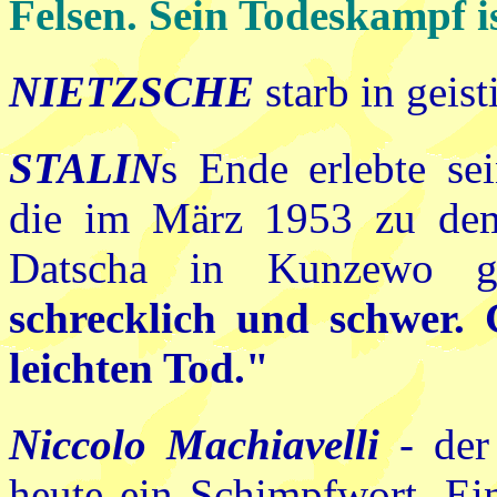
Felsen. Sein Todeskampf i
NIETZSCHE
starb in geis
STALIN
s Ende erlebte se
die im März 1953 zu dem 
Datscha in Kunzewo ge
schrecklich und schwer. 
leichten Tod."
Niccolo Machiavelli
- der
heute ein Schimpfwort. Ein