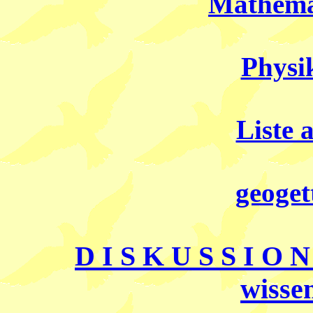
Mathema
Physi
Liste 
geoge
D I S K U S S I O 
wisse