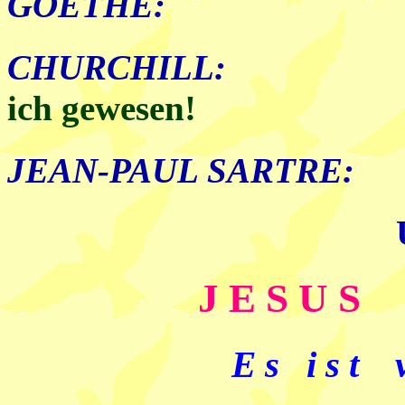
GOETHE:
CHURCHILL:
ich gewesen!
JEAN-PAUL SARTRE:
J E S U S 
E s i s t v 