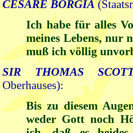
CESARE BORGIA
(Staats
Ich habe für alles V
meines Lebens, nur ni
muß ich völlig unvorb
SIR THOMAS SCOT
Oberhauses):
Bis zu diesem Augen
weder Gott noch Höl
ich, daß es beide