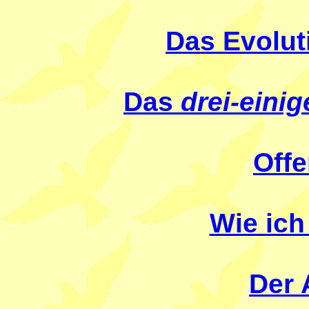
Das Evolu
Das
drei-einig
Offe
Wie ich
Der 