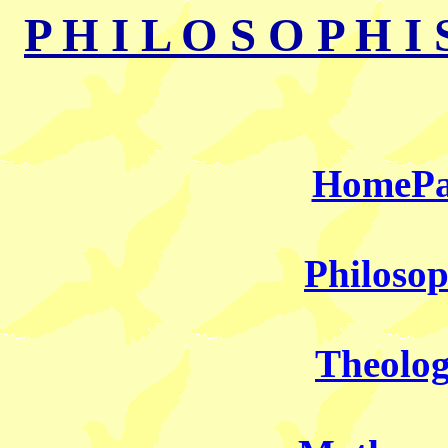
P H I L O S O P H I
HomePa
Philosop
Theolog