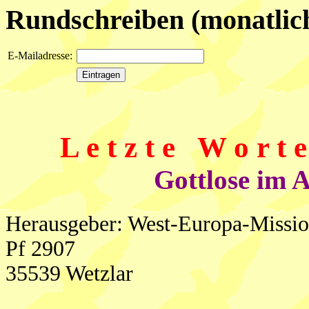
Rundschreiben (monatlich
E-Mailadresse:
L e t z t e W o r t 
Gottlose im A
Herausgeber: West-Europa-Missi
Pf 2907
35539 Wetzlar