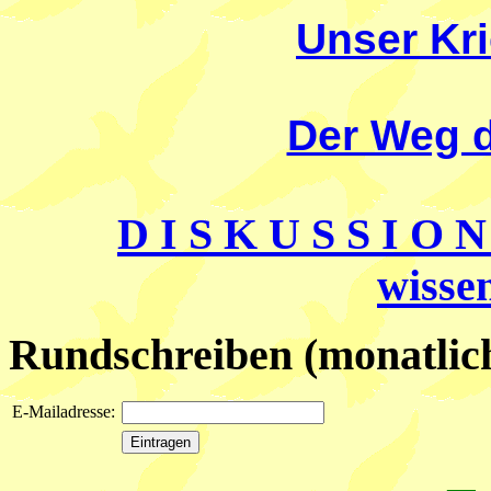
Unser Kr
Der Weg 
D I S K U S S I O 
wisse
Rundschreiben (monatlich
E-Mailadresse: